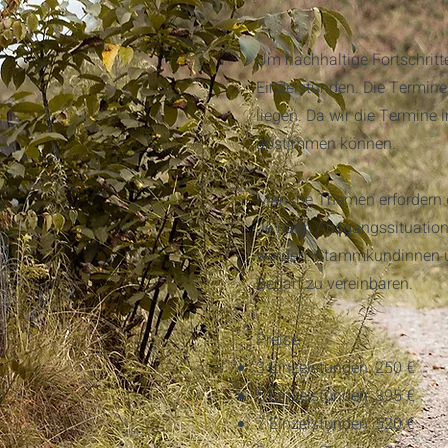
Um nachhaltige Fortschritt
Einzelstunden. Die Termin
liegen. Da wir die Termine i
abstimmen können.
Manche Themen erfordern ei
Je nach Ausgangssituation 
werden. Stammkundinnen un
Bedarf zu vereinbaren.
Preise
3 Einzelstunden: 250 €
5 Einzelstunden: 395 €
7 Einzelstunden: 520 €