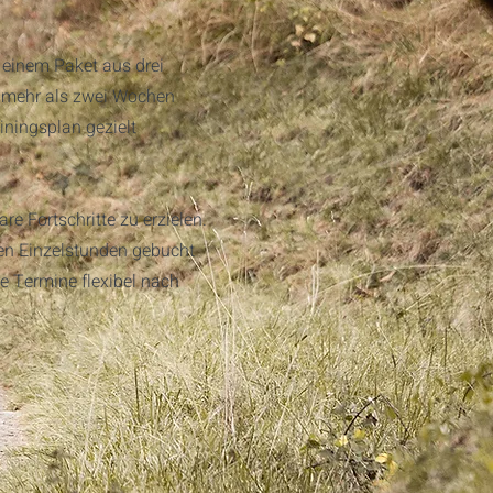
 einem Paket aus drei
t mehr als zwei Wochen
ainingsplan gezielt
e Fortschritte zu erzielen.
ben Einzelstunden gebucht
 Termine flexibel nach