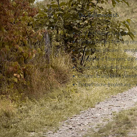
Du bekommst
Zeit und Raum für eure ind
Zielgerichtetes Training o
Fachliches Wissen – verstän
Alltagsnahe Übungen, die w
Einen individuellen Traini
Unterstützung beim Verste
Empathische Begleitung – 