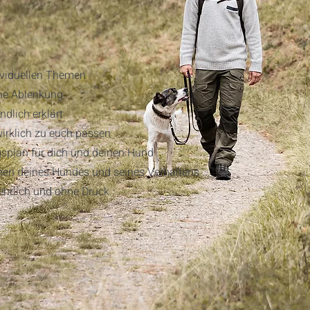
ividuellen Themen
hne Ablenkung
dlich erklärt
irklich zu euch passen
ngsplan für dich und deinen Hund
hen deines Hundes und seines Verhaltens
ehrlich und ohne Druck