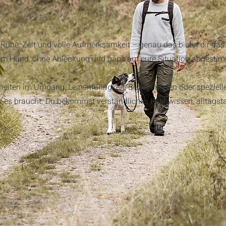
he, Zeit und volle Aufmerksamkeit – genau das bietet dir das Ei
inem Hund, ohne Ablenkung und ganz auf eure Situation abgestim
heiten im Umgang, Leinenführigkeit, Begegnungen oder speziell
es braucht. Du bekommst verständliches Fachwissen, alltagsta