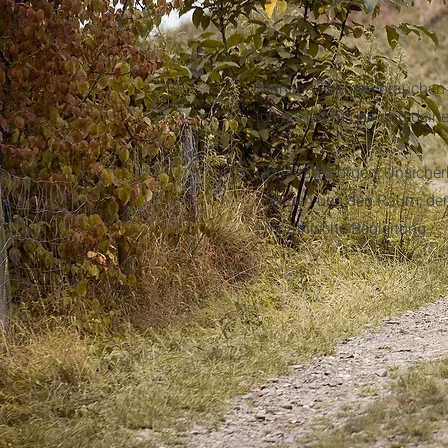
​Manche Themen brauchen Ru
ich gezielt mit dir und de
Ob Alltagssorgen, Unsicher
nehmen uns den Raum, den 
empathische Begleitung.