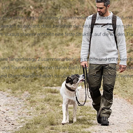
e zu erzielen, beginnt unsere Zusammenarbeit grundsätzlich mit
e werden so geplant, dass zwischen den einzelnen Stunden nich
m Voraus planen, entsteht eine feste Struktur, auf die wir den Tr
ne längerfristige Zusammenarbeit, um stabile und gut erkennbar
und Trainingsziel können daher auch Pakete mit fünf oder sie
d Stammkunden haben darüber hinaus die Möglichkeit, weitere