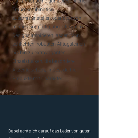
Du kannst deine ganz persönliche
Traumkombination
zusammenstellen oder dich von
meinen sorgfältig abgestimmten
Designs inspirieren lassen. Von
schlichten, robusten Alltagsleinen
bis hin zu extravaganten
Einzelstücken, die besondere
Akzente setzen, findest du hier
Produkte mit Charakter.
Dabei achte ich darauf das Leder von guten