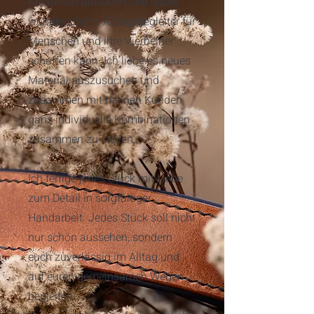
Kreativität ausleben und dabei
wunderschöne Alltagsbegleiter für
Menschen und ihre Vierbeiner
schaffen kann. Ich liebe es neues
Material auszusuchen und
zusammen mit meinen Kunden
ganz individuelle Kombinationen
zusammen zu stellen.
Ich fertige jedes Stück mit Liebe
zum Detail in sorgfältiger
Handarbeit. Jedes Stück soll nicht
nur schön aussehen, sondern
euch zuverlässig im Alltag und
auf euren gemeinsamen Wegen
begleiten.