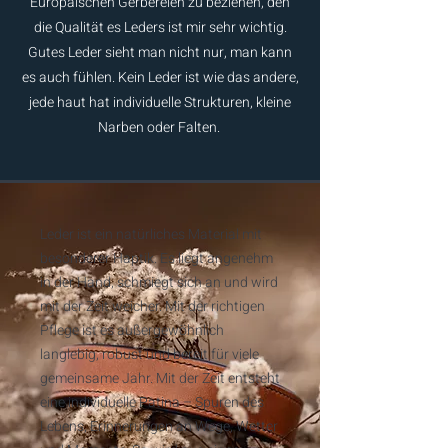
Europäischen Gerbereien zu beziehen, den
die Qualität es Leders ist mir sehr wichtig.
Gutes Leder sieht man nicht nur, man kann
es auch fühlen. Kein Leder ist wie das andere,
jede haut hat individuelle Strukturen, kleine
Narben oder Falten.
Leder ist ein natürliches Material mit
besonderer Haptik. Es liegt angenehm
in der Hand, schmiegt sich an und wird
mit der Zeit weicher. Mit der richtigen
Pflege ist es außergewöhnlich
langlebig, robust und bereit für viele
gemeinsame Jahr. Mit der Zeit entsteht
eine individuelle Patina – Spuren des
Lebens, Erinnerungen an Wege, Wetter